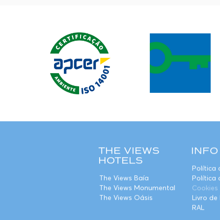
THE VIEWS
INFO
HOTELS
Política
The Views Baía
Política
The Views Monumental
Cookies
The Views Oásis
Livro d
RAL