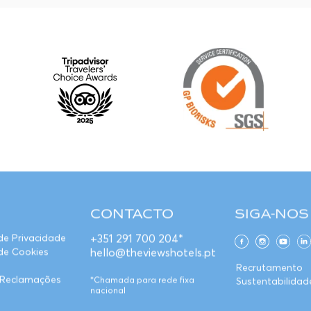
CONTACTO
SIGA-NOS
+351 291 700 204*
 de Privacidade
hello@theviewshotels.pt
 de Cookies
Recrutamento
e Reclamações
*Chamada para rede fixa
Sustentabilidad
nacional