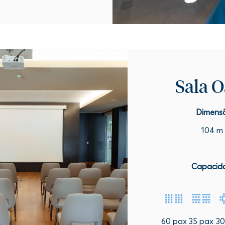
Sala O
Dimens
104 m 
Capacid
60 pax
35 pax
30