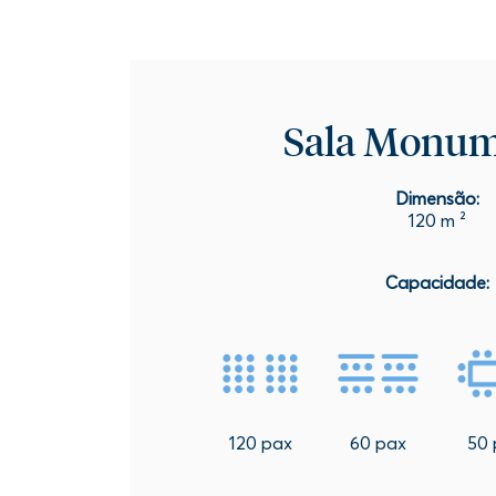
Sala Monum
Dimensão:
120 m ²
Capacidade:
120 pax
60 pax
50 