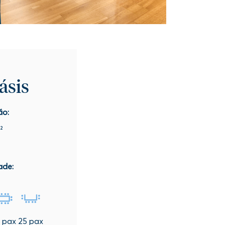
ásis
ão:
²
ade:
 pax
25 pax