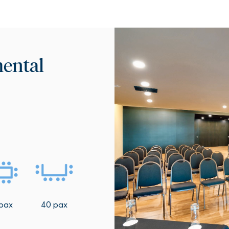
ental
pax
40 pax