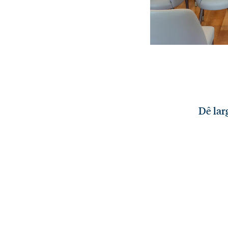
Dê lar