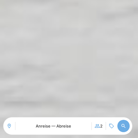
Anreise — Abreise
2