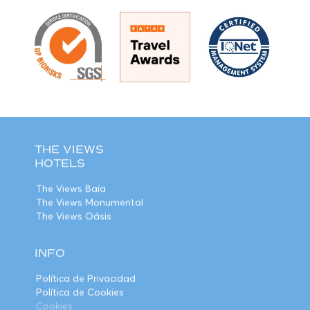
THE VIEWS
HOTELS
The Views Baía
The Views Monumental
The Views Oásis
INFO
Política de Privacidad
Política de Cookies
Cookies