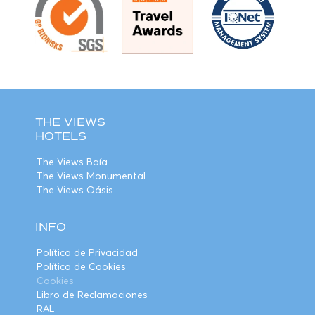
THE VIEWS
HOTELS
The Views Baía
The Views Monumental
The Views Oásis
INFO
Política de Privacidad
Política de Cookies
Cookies
Libro de Reclamaciones
RAL