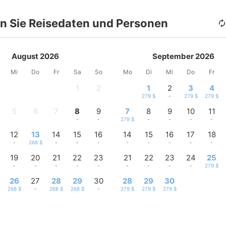
n Sie Reisedaten und Personen
August 2026
September 2026
Mi
Do
Fr
Sa
So
Mo
Di
Mi
Do
Fr
1
2
1
2
3
4
-
-
279 $
-
279 $
279 $
5
6
7
8
9
7
8
9
10
11
-
-
-
-
-
279 $
-
-
-
-
12
13
14
15
16
14
15
16
17
18
-
268 $
-
-
-
-
-
-
-
-
19
20
21
22
23
21
22
23
24
25
-
-
-
-
-
-
-
-
-
279 $
26
27
28
29
30
28
29
30
268 $
-
268 $
268 $
-
279 $
279 $
279 $