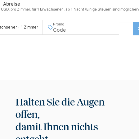
—
Abreise
n USD, pro Zimmer, für 1 Erwachsener , ab 1 Nacht (Einige Steuern sind möglicher
Promo
achsener · 1 Zimmer
Halten Sie die Augen
offen,
damit Ihnen nichts
entgeht.