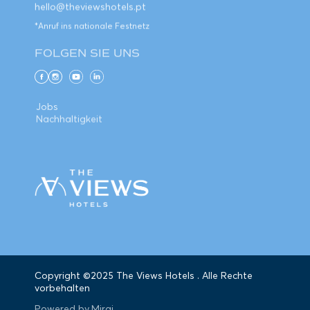
*Anruf ins nationale Festnetz
FOLGEN SIE UNS
Jobs
Nachhaltigkeit
Copyright ©2025 The Views Hotels . Alle Rechte
vorbehalten
Mirai