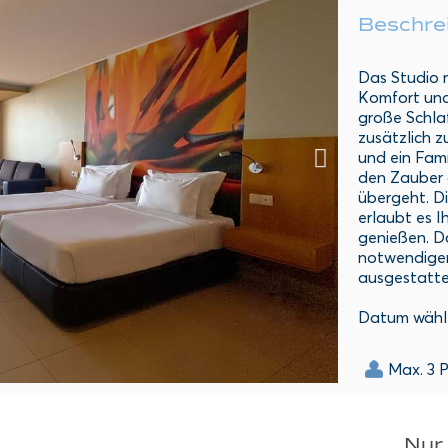
Beschre
Das Studio m
Komfort und
große Schlaf
zusätzlich 
und ein Fami
den Zauber d
übergeht. Di
erlaubt es 
genießen. D
notwendigen
ausgestatte
Datum wähl
Max. 3 
Nur