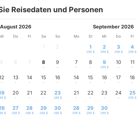
Sie Reisedaten und Personen
August 2026
September 2026
Mi
Do
Fr
Sa
So
Mo
Di
Mi
Do
Fr
1
2
1
2
3
4
-
-
299 $
299 $
299 $
299 $
5
6
7
8
9
7
8
9
10
11
-
-
-
-
-
-
-
299 $
-
-
12
13
14
15
16
14
15
16
17
18
-
-
-
-
-
-
-
-
-
-
19
20
21
22
23
21
22
23
24
25
88 $
-
-
-
288 $
-
-
-
-
299 $
26
27
28
29
30
28
29
30
88 $
288 $
288 $
288 $
288 $
299 $
299 $
299 $