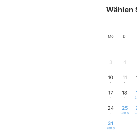
Wählen 
Mo
Di
3
4
-
-
10
11
-
-
17
18
-
-
2
24
25
-
288 $
2
31
288 $