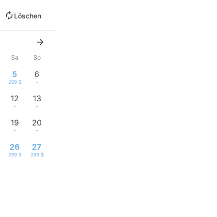
Löschen
Sa
So
5
6
299 $
-
12
13
-
-
19
20
-
-
26
27
299 $
299 $