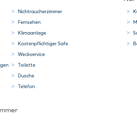
Nichtraucherzimmer
K
Fernsehen
M
Klimaanlage
S
Kostenpflichtiger Safe
B
Weckservice
egen
Toilette
Dusche
Telefon
Zimmer