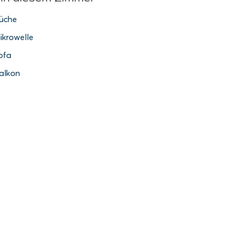
üche
ikrowelle
ofa
alkon